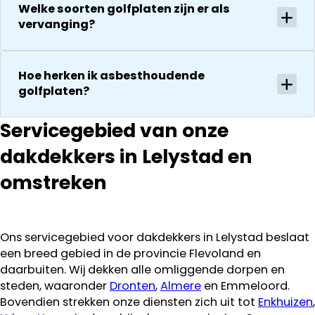
worden
Welke soorten golfplaten zijn er als
waard door
vakkundig
vervanging?
zijn
gerepareerd
vakkundighei
zonder extra
en snelle
kosten. Maar
Hoe herken ik asbesthoudende
service
ook dan
golfplaten?
communeren
ze goed en
Servicegebied van onze
transparant. I
kan ze
dakdekkers in Lelystad en
aanraden.
omstreken
Ons servicegebied voor dakdekkers in Lelystad beslaat
een breed gebied in de provincie Flevoland en
daarbuiten. Wij dekken alle omliggende dorpen en
steden, waaronder
Dronten
,
Almere
en Emmeloord.
Bovendien strekken onze diensten zich uit tot
Enkhuizen
,